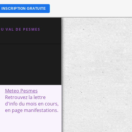
INSCRIPTION GRATUITE
U VAL DE PESMES
Meteo Pesmes
Retrouvez la lettre
d'info du mois en cours,
en page manifestations.