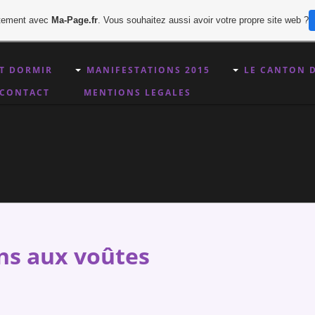
uitement avec
Ma-Page.fr
. Vous souhaitez aussi avoir votre propre site web ?
T DORMIR
MANIFESTATIONS 2015
LE CANTON D
CONTACT
MENTIONS LEGALES
ns aux voûtes